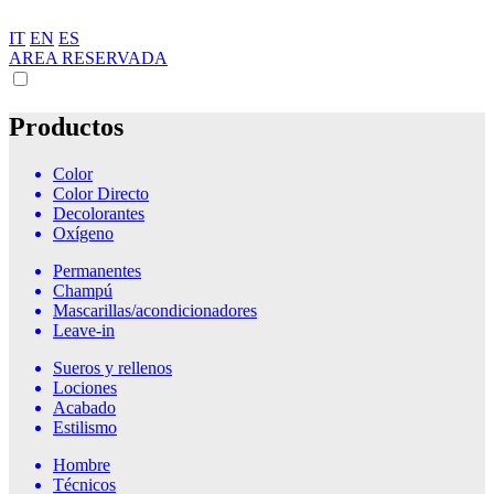
IT
EN
ES
AREA RESERVADA
Productos
Color
Color Directo
Decolorantes
Oxígeno
Permanentes
Champú
Mascarillas/acondicionadores
Leave-in
Sueros y rellenos
Lociones
Acabado
Estilismo
Hombre
Técnicos