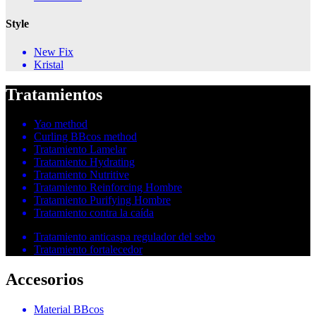
Style
New Fix
Kristal
Tratamientos
Yao method
Curling BBcos method
Tratamiento Lamelar
Tratamiento Hydrating
Tratamiento Nutritive
Tratamiento Reinforcing Hombre
Tratamiento Purifying Hombre
Tratamiento contra la caída
Tratamiento anticaspa regulador del sebo
Tratamiento fortalecedor
Accesorios
Material BBcos