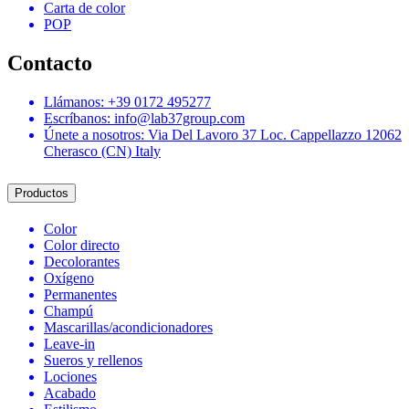
Carta de color
POP
Contacto
Llámanos: +39 0172 495277
Escríbanos: info@lab37group.com
Únete a nosotros: Via Del Lavoro 37 Loc. Cappellazzo 12062
Cherasco (CN) Italy
Productos
Color
Color directo
Decolorantes
Oxígeno
Permanentes
Champú
Mascarillas/acondicionadores
Leave-in
Sueros y rellenos
Lociones
Acabado