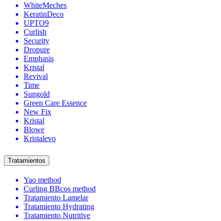
WhiteMeches
KeratinDeco
UPTO9
Curlish
Security
Dropure
Emphasis
Kristal
Revival
Time
Sungold
Green Care Essence
New Fix
Kristal
Blowe
Kristalevo
Tratamientos
Yao method
Curling BBcos method
Tratamiento Lamelar
Tratamiento Hydrating
Tratamiento Nutritive