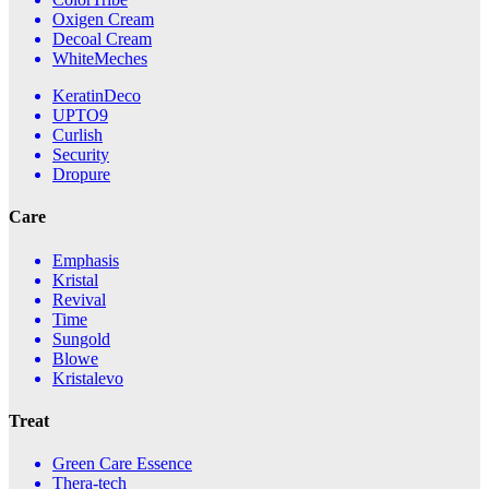
Oxigen Cream
Decoal Cream
WhiteMeches
KeratinDeco
UPTO9
Curlish
Security
Dropure
Care
Emphasis
Kristal
Revival
Time
Sungold
Blowe
Kristalevo
Treat
Green Care Essence
Thera-tech